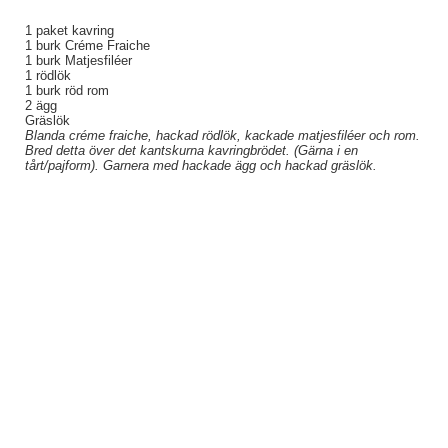
1 paket kavring
1 burk Créme Fraiche
1 burk Matjesfiléer
1 rödlök
1 burk röd rom
2 ägg
Gräslök
Blanda créme fraiche, hackad rödlök, kackade matjesfiléer och rom.
Bred detta över det kantskurna kavringbrödet. (Gärna i en
tårt/pajform). Garnera med hackade ägg och hackad gräslök.